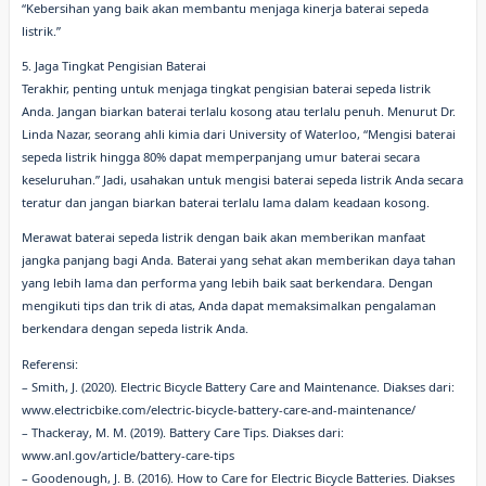
“Kebersihan yang baik akan membantu menjaga kinerja baterai sepeda
listrik.”
5. Jaga Tingkat Pengisian Baterai
Terakhir, penting untuk menjaga tingkat pengisian baterai sepeda listrik
Anda. Jangan biarkan baterai terlalu kosong atau terlalu penuh. Menurut Dr.
Linda Nazar, seorang ahli kimia dari University of Waterloo, “Mengisi baterai
sepeda listrik hingga 80% dapat memperpanjang umur baterai secara
keseluruhan.” Jadi, usahakan untuk mengisi baterai sepeda listrik Anda secara
teratur dan jangan biarkan baterai terlalu lama dalam keadaan kosong.
Merawat baterai sepeda listrik dengan baik akan memberikan manfaat
jangka panjang bagi Anda. Baterai yang sehat akan memberikan daya tahan
yang lebih lama dan performa yang lebih baik saat berkendara. Dengan
mengikuti tips dan trik di atas, Anda dapat memaksimalkan pengalaman
berkendara dengan sepeda listrik Anda.
Referensi:
– Smith, J. (2020). Electric Bicycle Battery Care and Maintenance. Diakses dari:
www.electricbike.com/electric-bicycle-battery-care-and-maintenance/
– Thackeray, M. M. (2019). Battery Care Tips. Diakses dari:
www.anl.gov/article/battery-care-tips
– Goodenough, J. B. (2016). How to Care for Electric Bicycle Batteries. Diakses