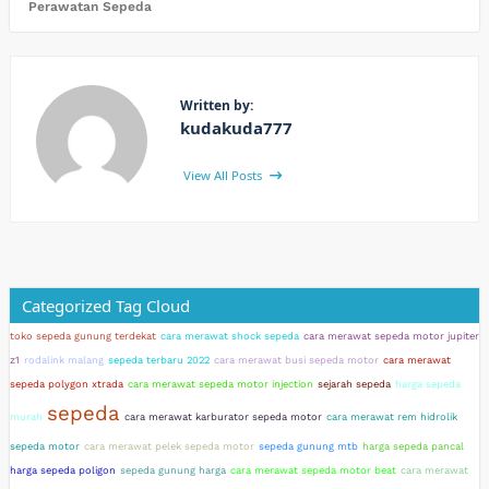
Perawatan Sepeda
Written by:
kudakuda777
View All Posts
Categorized Tag Cloud
toko sepeda gunung terdekat
cara merawat shock sepeda
cara merawat sepeda motor jupiter
z1
rodalink malang
sepeda terbaru 2022
cara merawat busi sepeda motor
cara merawat
sepeda polygon xtrada
cara merawat sepeda motor injection
sejarah sepeda
harga sepeda
sepeda
murah
cara merawat karburator sepeda motor
cara merawat rem hidrolik
sepeda motor
cara merawat pelek sepeda motor
sepeda gunung mtb
harga sepeda pancal
harga sepeda poligon
sepeda gunung harga
cara merawat sepeda motor beat
cara merawat