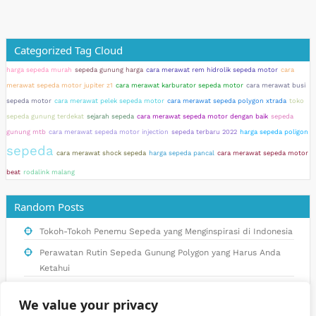
Categorized Tag Cloud
harga sepeda murah
sepeda gunung harga
cara merawat rem hidrolik sepeda motor
cara
merawat sepeda motor jupiter z1
cara merawat karburator sepeda motor
cara merawat busi
sepeda motor
cara merawat pelek sepeda motor
cara merawat sepeda polygon xtrada
toko
sepeda gunung terdekat
sejarah sepeda
cara merawat sepeda motor dengan baik
sepeda
gunung mtb
cara merawat sepeda motor injection
sepeda terbaru 2022
harga sepeda poligon
sepeda
cara merawat shock sepeda
harga sepeda pancal
cara merawat sepeda motor
beat
rodalink malang
Random Posts
Tokoh-Tokoh Penemu Sepeda yang Menginspirasi di Indonesia
Perawatan Rutin Sepeda Gunung Polygon yang Harus Anda
Ketahui
Panduan Lengkap Merawat Sepeda Motor Matic dengan Baik
We value your privacy
dan Benar