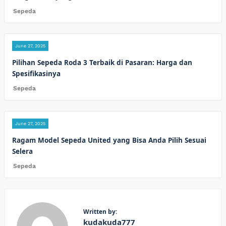
Sepeda
June 27, 2025
Pilihan Sepeda Roda 3 Terbaik di Pasaran: Harga dan
Spesifikasinya
Sepeda
June 27, 2025
Ragam Model Sepeda United yang Bisa Anda Pilih Sesuai
Selera
Sepeda
Written by:
kudakuda777