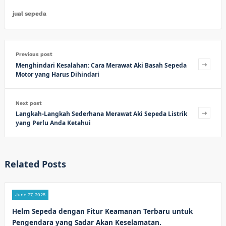
jual sepeda
Previous post
Menghindari Kesalahan: Cara Merawat Aki Basah Sepeda
Motor yang Harus Dihindari
Next post
Langkah-Langkah Sederhana Merawat Aki Sepeda Listrik
yang Perlu Anda Ketahui
Related Posts
June 27, 2025
Helm Sepeda dengan Fitur Keamanan Terbaru untuk
Pengendara yang Sadar Akan Keselamatan.