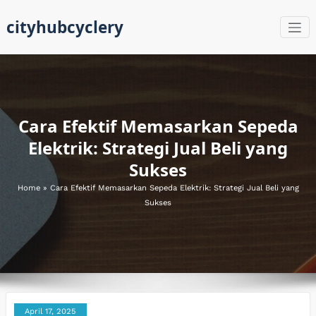
Skip
cityhubcyclery
to
content
Cara Efektif Memasarkan Sepeda
Elektrik: Strategi Jual Beli yang
Sukses
Home
»
Cara Efektif Memasarkan Sepeda Elektrik: Strategi Jual Beli yang
Sukses
April 17, 2025