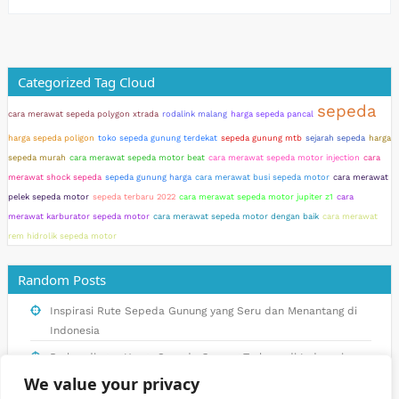
Categorized Tag Cloud
sepeda
cara merawat sepeda polygon xtrada
rodalink malang
harga sepeda pancal
harga sepeda poligon
toko sepeda gunung terdekat
sepeda gunung mtb
sejarah sepeda
harga
sepeda murah
cara merawat sepeda motor beat
cara merawat sepeda motor injection
cara
merawat shock sepeda
sepeda gunung harga
cara merawat busi sepeda motor
cara merawat
pelek sepeda motor
sepeda terbaru 2022
cara merawat sepeda motor jupiter z1
cara
merawat karburator sepeda motor
cara merawat sepeda motor dengan baik
cara merawat
rem hidrolik sepeda motor
Random Posts
Inspirasi Rute Sepeda Gunung yang Seru dan Menantang di
Indonesia
Perbandingan Harga Sepeda Gunung Terbaru di Indonesia
We value your privacy
Cara Memilih Sepeda Gunung Murah yang Berkualitas