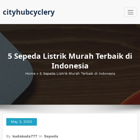
Skip
cityhubcyclery
to
content
5 Sepeda Listrik Murah Terbaik di
Indonesia
Home
»
5 Sepeda Listrik Murah Terbaik di Indonesia
May 3, 2025
By
kudakuda777
In
Sepeda