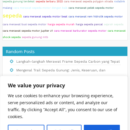
sepeda gunung terdekat
sepeda terbaru 2022
cara merawat sepeda polygon xtrada
rodalink
malang
cara merawat sepeda motor dengan baik
cara merawat pelek sepeda motor
sepeda
cara merawat sepeda motor beat
cara merawat rem hidrolik sepeda motor
cara merawat busi sepeda motor
harga sepeda murah
harga sepeda pancal
sejarah sepeda
cara merawat sepeda motor jupiter z1
cara merawat karburator sepeda motor
cara merawat
shock sepeda
sepeda gunung mtb
Random Posts
Langkah-langkah Merawat Frame Sepeda Carbon yang Tepat
Mengenal Trail Sepeda Gunung: Jenis, Keseruan, dan
Keamanannya
We value your privacy
Panduan Lengkap Memilih Sepeda Gunung Harga Terjangkau
Inovasi Sepeda Gayung: Masa Depan Transportasi
We use cookies to enhance your browsing experience,
Berkelanjutan di Indonesia
serve personalized ads or content, and analyze our
traffic. By clicking "Accept All", you consent to our use of
Tren Sepeda Terbaru di Indonesia: Apa yang Harus Anda
cookies.
Tahu