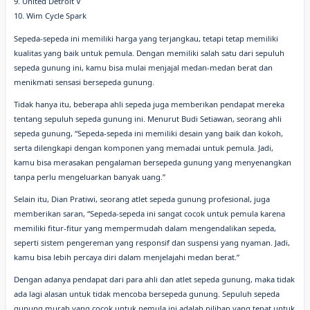
9. United Detroit V
10. Wim Cycle Spark
Sepeda-sepeda ini memiliki harga yang terjangkau, tetapi tetap memiliki
kualitas yang baik untuk pemula. Dengan memiliki salah satu dari sepuluh
sepeda gunung ini, kamu bisa mulai menjajal medan-medan berat dan
menikmati sensasi bersepeda gunung.
Tidak hanya itu, beberapa ahli sepeda juga memberikan pendapat mereka
tentang sepuluh sepeda gunung ini. Menurut Budi Setiawan, seorang ahli
sepeda gunung, “Sepeda-sepeda ini memiliki desain yang baik dan kokoh,
serta dilengkapi dengan komponen yang memadai untuk pemula. Jadi,
kamu bisa merasakan pengalaman bersepeda gunung yang menyenangkan
tanpa perlu mengeluarkan banyak uang.”
Selain itu, Dian Pratiwi, seorang atlet sepeda gunung profesional, juga
memberikan saran, “Sepeda-sepeda ini sangat cocok untuk pemula karena
memiliki fitur-fitur yang mempermudah dalam mengendalikan sepeda,
seperti sistem pengereman yang responsif dan suspensi yang nyaman. Jadi,
kamu bisa lebih percaya diri dalam menjelajahi medan berat.”
Dengan adanya pendapat dari para ahli dan atlet sepeda gunung, maka tidak
ada lagi alasan untuk tidak mencoba bersepeda gunung. Sepuluh sepeda
gunung murah yang cocok untuk pemula ini adalah pilihan yang tepat untuk