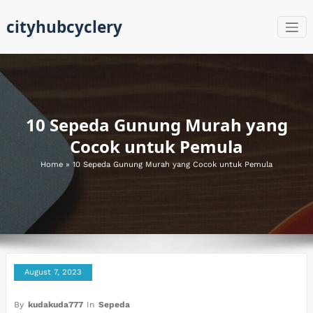
Skip
cityhubcyclery
to
content
10 Sepeda Gunung Murah yang
Cocok untuk Pemula
Home
»
10 Sepeda Gunung Murah yang Cocok untuk Pemula
August 7, 2023
By
kudakuda777
In
Sepeda