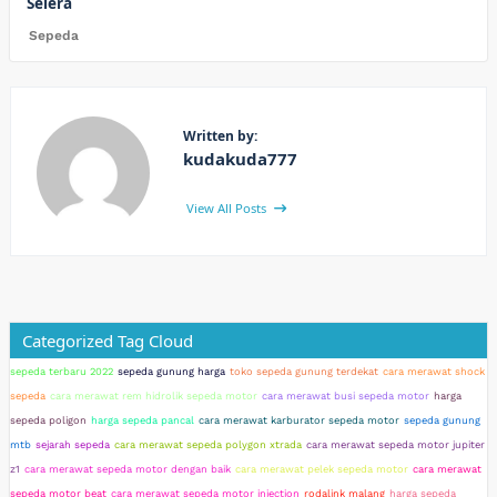
Selera
Sepeda
Written by:
kudakuda777
View All Posts
Categorized Tag Cloud
sepeda terbaru 2022
sepeda gunung harga
toko sepeda gunung terdekat
cara merawat shock
sepeda
cara merawat rem hidrolik sepeda motor
cara merawat busi sepeda motor
harga
sepeda poligon
harga sepeda pancal
cara merawat karburator sepeda motor
sepeda gunung
mtb
sejarah sepeda
cara merawat sepeda polygon xtrada
cara merawat sepeda motor jupiter
z1
cara merawat sepeda motor dengan baik
cara merawat pelek sepeda motor
cara merawat
sepeda motor beat
cara merawat sepeda motor injection
rodalink malang
harga sepeda